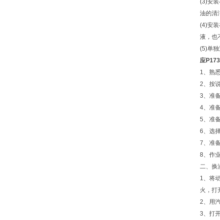
(3)
油的清
(4)
液，也
(5)
应P17
1、熟
2、按
3、准
4、准
5、准
6、选
7、准
8、作
二、换
1、将
火，打
2、用
3、打