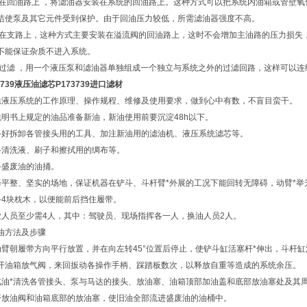
安装在回油路上 ，将滤油器安装在系统的回油路上。这种方式可以把系统内油箱或管壁
洁使泵及其它元件受到保护。由于回油压力较低，所需滤油器强度不高。
安装在支路上，这种方式主要安装在溢流阀的回油路上，这时不会增加主油路的压力损
不能保证杂质不进入系统。
单独过滤 ，用一个液压泵和滤油器单独组成一个独立与系统之外的过滤回路，这样可以
3739液压油滤芯P173739进口滤材
悉液压系统的工作原理、操作规程、维修及使用要求，做到心中有数，不盲目蛮干。
说明书上规定的油品准备新油，新油使用前要沉淀48h以下。
备好拆卸各管接头用的工具、加注新油用的滤油机、液压系统滤芯等。
备清洗液、刷子和擦拭用的绸布等。
备盛废油的油捅。
择平整、坚实的场地，保证机器在铲斗、斗杆臂*外展的工况下能回转无障碍，动臂*举
备4块枕木，以便能前后挡住履带。
业人员至少需4人，其中：驾驶员、现场指挥各一人，换油人员2人。
油方法及步骤
动臂朝履带方向平行放置，并在向左转45°位置后停止，使铲斗缸活塞杆*伸出，斗杆
开油箱放气阀，来回扳动各操作手柄、踩踏板数次，以释放自重等造成的系统余压。
汽油*清洗各管接头、泵与马达的接头、放油塞、油箱顶部加油盖和底部放油塞处及其
开放油阀和油箱底部的放油塞，使旧油全部流进盛废油的油桶中。