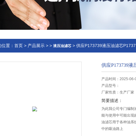
的位置：
首页
>
产品展示
> >
> 供应P173739液压油滤芯P173
液压油滤芯
供应P173739
产品时间：2025-06-
产品型号：
厂家性质：
生产厂家
简要描述：
为此我公司专门编制
能与使用中可能出现的故
油滤芯用于各种油系
中的吸油路上