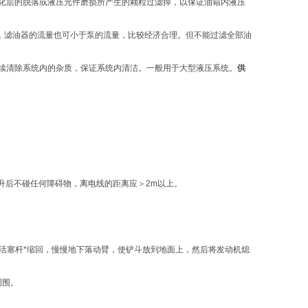
氧化层的脱落或液压元件磨损所产生的颗粒过滤掉，以保证油箱内液压
失，滤油器的流量也可小于泵的流量，比较经济合理。但不能过滤全部油
连续清除系统内的杂质，保证系统内清洁。一般用于大型液压系统。
供
升后不碰任何障碍物，离电线的距离应＞2m以上。
缸活塞杆*缩回，慢慢地下落动臂，使铲斗放到地面上，然后将发动机熄
周围。