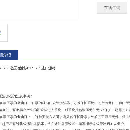
在线咨询
细介绍
73739液压油滤芯P173739进口滤材
压油滤芯的注意事项：
安装在液压泵的吸油口 ，在泵的吸油口安装滤油器，可以保护系统中的所有元件，但由
精度低，泵磨损所产生的颗粒将进入系统，对系统其他液压元件无法*保护，还需其它
安装在液压泵的出油口上 ，这种安装方式可以有效的保护除泵以外的其它液压元件，但
引起液压泵过载或滤油器损坏，常在滤油器旁设置一堵塞指示器或旁路阀加以保护。