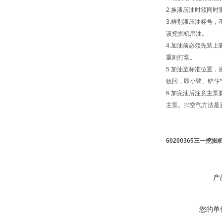
2.换液压油时须同
3.辨别液压油标号
该挖掘机用油。
4.加油前必须先装
重则打泵。
5.加油至标准位置
收回，即小臂、铲斗
6.加完油后注意主
主泵。排空气方法是
60200365三一挖
产
您的单