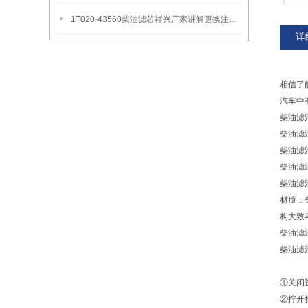
1T020-43560柴油滤芯祥兴厂家讲解更换注意事项
详
相信了
汽车中
柴油滤
柴油滤
柴油滤
柴油滤
柴油滤
材质：
构大致
柴油滤
柴油滤
①关闭
②拧开