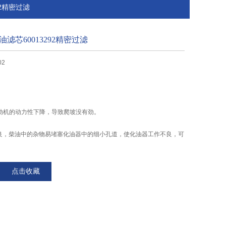
92精密过滤
燃油滤芯60013292精密过滤
02
动机的动力性下降，导致爬坡没有劲。
芯不良，柴油中的杂物易堵塞化油器中的细小孔道，使化油器工作不良，可
入喷油泵，易加速精密偶件的磨损，使泵油压力下降。
点击收藏
质进入气缸中 供应60013292燃油滤芯60013292精密过滤