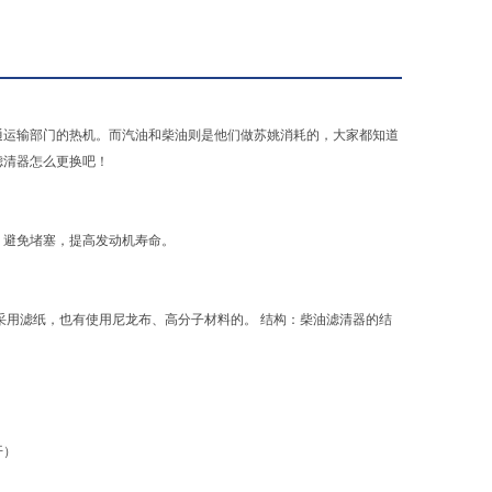
通运输部门的热机。而汽油和柴油则是他们做苏姚消耗的，大家都知道
滤清器怎么更换吧！
损，避免堵塞，提高发动机寿命。
采用滤纸，也有使用尼龙布、高分子材料的。 结构：柴油滤清器的结
开）