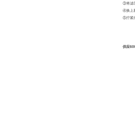
③将滤
④换上
⑤拧紧
供应60