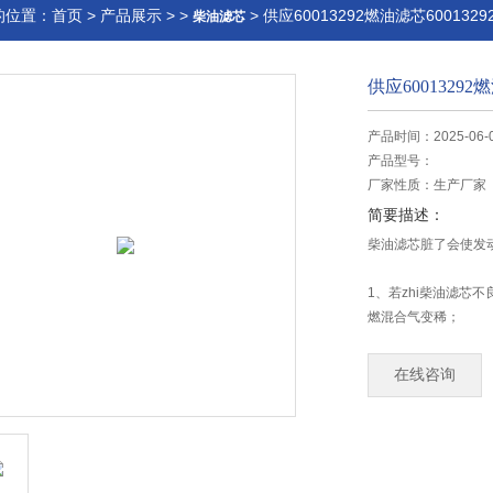
的位置：
首页
>
产品展示
> >
> 供应60013292燃油滤芯600132
柴油滤芯
供应60013292
产品时间：2025-06-
产品型号：
厂家性质：
生产厂家
简要描述：
柴油滤芯脏了会使发
1、若zhi柴油滤
燃混合气变稀；
2、柴油中的杂物进
在线咨询
3、若柴油中的水分、胶