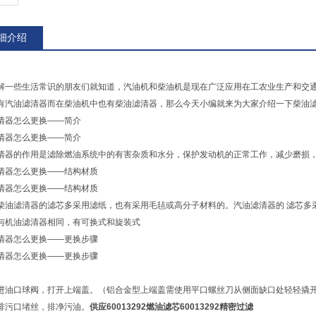
细介绍
解一些生活常识的朋友们就知道，汽油机和柴油机是现在广泛应用在工农业生产和交
有汽油滤清器而在柴油机中也有柴油滤清器，那么今天小编就来为大家介绍一下柴油
清器怎么更换——简介
清器怎么更换——简介
清器的作用是滤除燃油系统中的有害杂质和水分，保护发动机的正常工作，减少磨
清器怎么更换——结构材质
清器怎么更换——结构材质
柴油滤清器的滤芯多采用滤纸，也有采用毛毡或高分子材料的。汽油滤清器的 滤芯多
与机油滤清器相同，有可换式和旋装式
清器怎么更换——更换步骤
清器怎么更换——更换步骤
进油口球阀，打开上端盖。（铝合金型上端盖需使用平口螺丝刀从侧面缺口处轻轻撬
排污口堵丝，排净污油。
供应60013292燃油滤芯60013292精密过滤