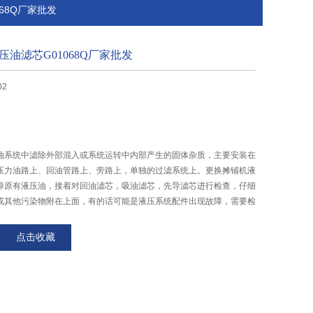
068Q厂家批发
液压油滤芯G01068Q厂家批发
02
油系统中滤除外部混入或系统运转中内部产生的固体杂质，主要安装在
压力油路上、回油管路上、旁路上，单独的过滤系统上。更换摊铺机液
掉原有液压油，接着对回油滤芯，吸油滤芯，先导滤芯进行检查，仔细
或其他污染物附在上面，有的话可能是液压系统配件出现故障，需要检
供应G01068Q液压油滤芯G01068Q厂家批发
点击收藏