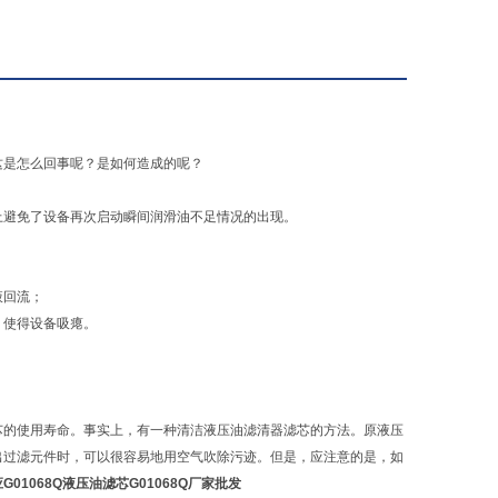
这是怎么回事呢？是如何造成的呢？
上避免了设备再次启动瞬间润滑油不足情况的出现。
液回流；
，使得设备吸瘪。
芯的使用寿命。事实上，有一种清洁液压油滤清器滤芯的方法。原液压
出过滤元件时，可以很容易地用空气吹除污迹。但是，应注意的是，如
G01068Q液压油滤芯G01068Q厂家批发