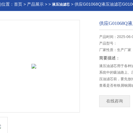
的位置：
首页
>
产品展示
> >
> 供应G01068Q液压油滤芯G01
液压油滤芯
供应G01068Q
产品时间：2025-06-
产品型号：
厂家性质：
生产厂家
简要描述：
液压油滤芯用于各种
系统中的吸油路上、
压油滤芯前，要先放
查看是否有铁屑铜屑
修排查，然后清洗系统。
在线咨询