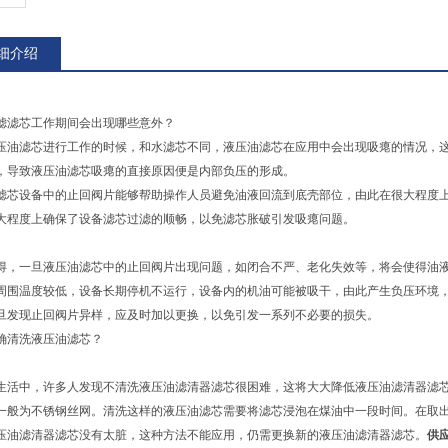
细介绍
滤滤芯工作期间会出现哪些意外？
压油滤芯进行工作的时候，和水滤芯不同，液压油滤芯在应用中会出现吸瘪的情况，
，导致液压油滤芯吸瘪的直接原因便是内部负压的形成。
滤芯设备中的止回阀片能够帮助操作人员避免油液回流到底壳部位，由此在很大程度
大程度上确保了设备滤芯过滤的顺畅，以免滤芯胀破引发吸瘪问题。
得，一旦液压油滤芯中的止回阀片出现问题，如闭合不严、老化失效等，将会使得油
周围温度较低，设备长期停机不运行，设备内的机油可能被吸干，由此产生负压环境
旦发现止回阀片异样，应及时加以更换，以免引发一系列不必要的损失。
确清洗液压油滤芯？
生活中，许多人发现不清洗液压油滤清器滤芯很困难，这将大大降低液压油滤清器滤
一般为不锈钢丝网。清洗这样的液压油滤芯需要将滤芯浸泡在煤油中一段时间。在取
压油滤清器滤芯没有太脏，这种方法不能应用，仍需更换新的液压油滤清器滤芯。
供应