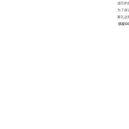
滤芯的
为了保
塞孔达
供应G