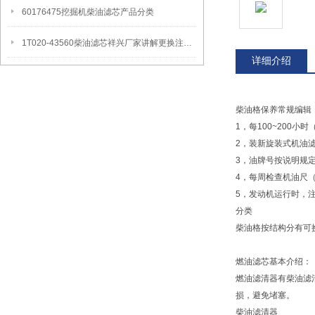
60176475挖掘机柴油滤芯产品分类
1T020-43560柴油滤芯祥兴厂家讲解更换注意事项
详细介绍
柴油格保养常规编辑
1，每100~200小时
2，装新旋装式机油
3，油牌号按说明规
4，每周检查机油尺
5，发动机运行时，
分类
柴油格按结构分有可
燃油滤芯基本介绍：
燃油滤清器有柴油滤
损，避免堵塞。
柴油滤清器