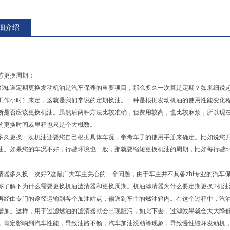
细介绍
芯更换周期：
都知道定期更换发动机油是汽车保养的重要项目，那么多久一次算是定期？如果细说
工作小时）来定，这就是我们常说的定期换油。一种是根据发动机油的使用性能变化
断是否应该更换机油。虽然后两种方法比较准确，但费用较高，也比较麻烦，所以现
的更换时间或里程也只是个大概数。
多久更换一次机油还要您自己根据具体车况，参考车子的使用手册来确定。比如说您开
油。如果您的车况不好，行驶环境也一般，那就要缩短更换机油的周期，比如每行驶5
清器多久换一次好?这是广大车主关心的一个问题，由于车主并不具备zhi专业的汽
你了解下为什么需要更换机油滤清器和更换周期。机油滤清器为什么要定期更换?机
再经由专门的途径运输到各个加油站点，输送到车主的燃油箱内。在这个过程中，汽
增加。这样，用于过滤燃油的滤清器就会出现脏污，如此下去，过滤效果就会大大降
，肯定影响到汽车性能，导致油路不畅，汽车加油没劲等现象，导致慢性毁坏发动机