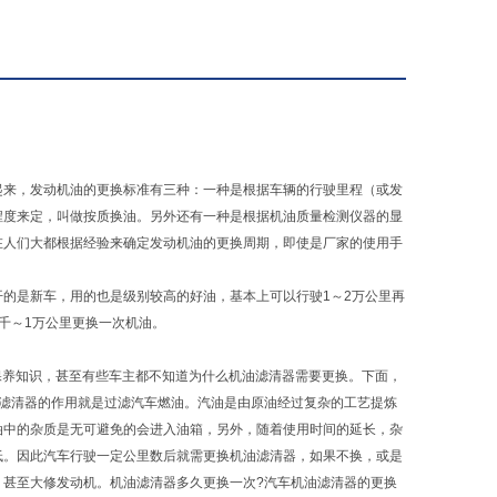
起来，发动机油的更换标准有三种：一种是根据车辆的行驶里程（或发
程度来定，叫做按质换油。另外还有一种是根据机油质量检测仪器的显
在人们大都根据经验来确定发动机油的更换周期，即使是厂家的使用手
的是新车，用的也是级别较高的好油，基本上可以行驶1～2万公里再
千～1万公里更换一次机油。
车保养知识，甚至有些车主都不知道为什么机油滤清器需要更换。下面，
油滤清器的作用就是过滤汽车燃油。汽油是由原油经过复杂的工艺提炼
油中的杂质是无可避免的会进入油箱，另外，随着使用时间的延长，杂
低。因此汽车行驶一定公里数后就需更换机油滤清器，如果不换，或是
，甚至大修发动机。机油滤清器多久更换一次?汽车机油滤清器的更换