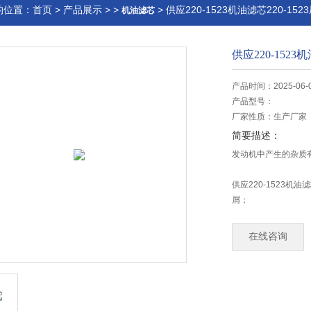
的位置：
首页
>
产品展示
> >
> 供应220-1523机油滤芯220-15
机油滤芯
供应220-1523
产品时间：2025-06-
产品型号：
厂家性质：
生产厂家
简要描述：
发动机中产生的杂质
供应220-1523机
屑；
另一类是机油在发动
在线咨询
这些杂质，都会混合
力强、流通阻力小、
滤纸由于杂质过多导