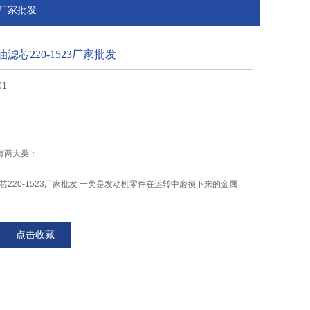
23厂家批发
机油滤芯220-1523厂家批发
01
有两大类：
油滤芯220-1523厂家批发 一类是发动机零件在运转中磨损下来的金属
机运转过程中的高温状态下，因化学变化而产生的黑色胶泥状有机物。
点击收藏
在机油里面，随着机油在润滑系统中游走。机油滤清器应该具有过滤能
使用寿命长等性能。机油滤芯上有止回阀和旁通阀。旁通阀的作用是当
致堵塞