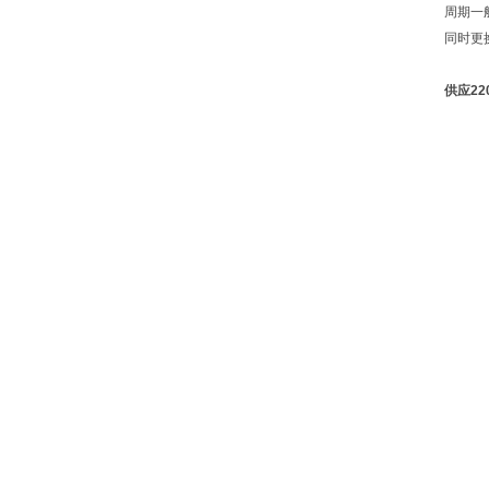
周期一
同时更
供应22