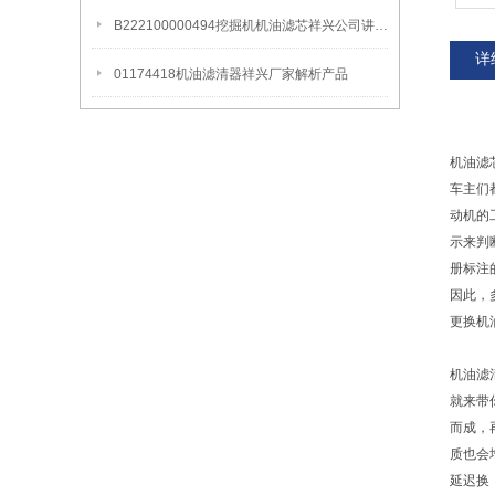
B222100000494挖掘机机油滤芯祥兴公司讲解产品更换周期
详
01174418机油滤清器祥兴厂家解析产品
机油滤
车主们
动机的
示来判
册标注
因此，
更换机
机油滤
就来带
而成，
质也会
延迟换