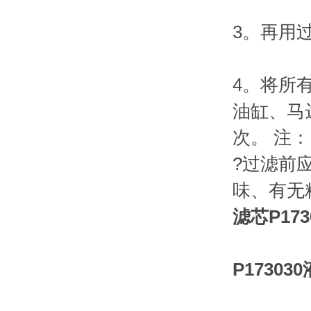
3。再用
4。将所
油缸、马
次。 注：
?过滤前
味、有无
滤芯P17
P1730