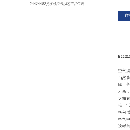
24424482挖掘机空气滤芯产品保养
详
B222
空气
当然
降；
寿命
之前
倍，
换句
空气
这样