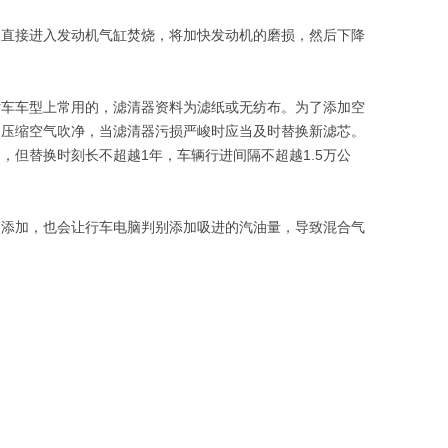
如直接进入发动机气缸焚烧，将加快发动机的磨损，然后下降
轿车车型上常用的，滤清器资料为滤纸或无纺布。为了添加空
用压缩空气吹净，当滤清器污损严峻时应当及时替换新滤芯。
但替换时刻长不超越1年，车辆行进间隔不超越1.5万公
力添加，也会让行车电脑判别添加吸进的汽油量，导致混合气