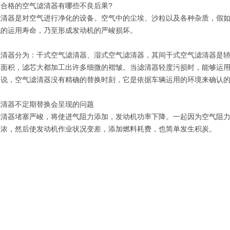
不合格的空气滤清器有哪些不良后果?
滤清器是对空气进行净化的设备。空气中的尘埃、沙粒以及各种杂质，假
机的运用寿命，乃至形成发动机的严峻损坏。
滤清器分为：干式空气滤清器、湿式空气滤清器，其间干式空气滤清器是
过面积，滤芯大都加工出许多细微的褶皱。当滤清器轻度污损时，能够运
说，空气滤清器没有精确的替换时刻，它是依据车辆运用的环境来确认的，
滤清器不定期替换会呈现的问题
滤清器堵塞严峻，将使进气阻力添加，发动机功率下降。一起因为空气阻
过浓，然后使发动机作业状况变差，添加燃料耗费，也简单发生积炭。