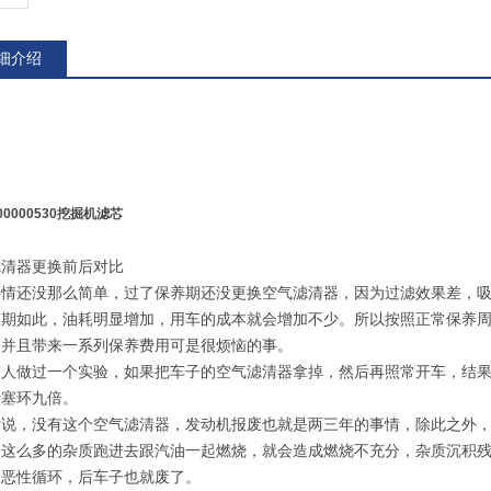
细介绍
100000530挖掘机滤芯
滤清器更换前后对比
事情还没那么简单，过了保养期还没更换空气滤清器，因为过滤效果差，
长期如此，油耗明显增加，用车的成本就会增加不少。所以按照正常保养周
，并且带来一系列保养费用可是很烦恼的事。
有人做过一个实验，如果把车子的空气滤清器拿掉，然后再照常开车，结
活塞环九倍。
话说，没有这个空气滤清器，发动机报废也就是两三年的事情，除此之外
中这么多的杂质跑进去跟汽油一起燃烧，就会造成燃烧不充分，杂质沉积
的恶性循环，后车子也就废了。