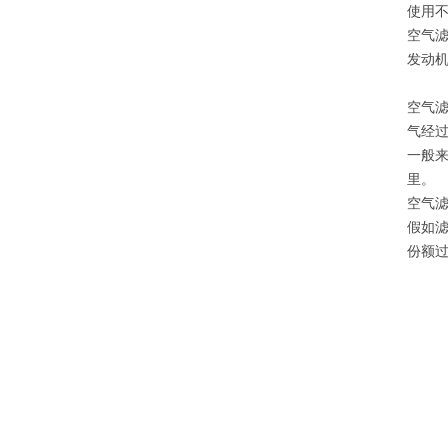
使用
空气
发动
空气
气经
一般来
里。
空气
假如
份额